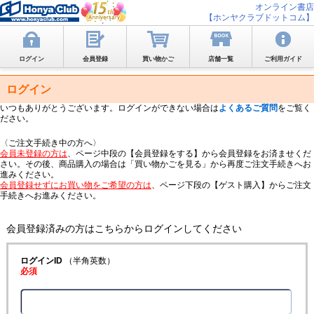
オンライン書店
【ホンヤクラブドットコム】
ログイン
会員登録
買い物かご
店舗一覧
ご利用ガイド
ログイン
いつもありがとうございます。ログインができない場合は
よくあるご質問
をご覧く
ださい。
〈ご注文手続き中の方へ〉
会員未登録の方は
、ページ中段の【会員登録をする】から会員登録をお済ませくだ
さい。その後、商品購入の場合は「買い物かごを見る」から再度ご注文手続きへお
進みください。
会員登録せずにお買い物をご希望の方は
、ページ下段の【ゲスト購入】からご注文
手続きへお進みください。
会員登録済みの方はこちらからログインしてください
ログインID
（半角英数）
必須