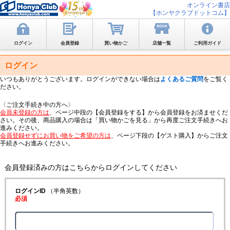
オンライン書店
【ホンヤクラブドットコム】
ログイン
会員登録
買い物かご
店舗一覧
ご利用ガイド
ログイン
いつもありがとうございます。ログインができない場合は
よくあるご質問
をご覧く
ださい。
〈ご注文手続き中の方へ〉
会員未登録の方は
、ページ中段の【会員登録をする】から会員登録をお済ませくだ
さい。その後、商品購入の場合は「買い物かごを見る」から再度ご注文手続きへお
進みください。
会員登録せずにお買い物をご希望の方は
、ページ下段の【ゲスト購入】からご注文
手続きへお進みください。
会員登録済みの方はこちらからログインしてください
ログインID
（半角英数）
必須