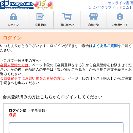
オンライン書店
【ホンヤクラブドットコム】
ログイン
会員登録
買い物かご
店舗一覧
ご利用ガイド
ログイン
いつもありがとうございます。ログインができない場合は
よくあるご質問
をご覧く
ださい。
〈ご注文手続き中の方へ〉
会員未登録の方は
、ページ中段の【会員登録をする】から会員登録をお済ませくだ
さい。その後、商品購入の場合は「買い物かごを見る」から再度ご注文手続きへお
進みください。
会員登録せずにお買い物をご希望の方は
、ページ下段の【ゲスト購入】からご注文
手続きへお進みください。
会員登録済みの方はこちらからログインしてください
ログインID
（半角英数）
必須