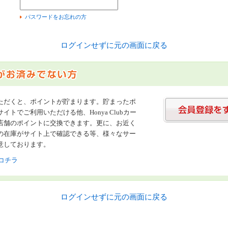
）
パスワードをお忘れの方
ログインせずに元の画面に戻る
ただくと、ポイントが貯まります。貯まったポ
イトでご利用いただける他、Honya Clubカー
店舗のポイントに交換できます。更に、お近く
の在庫がサイト上で確認できる等、様々なサー
意しております。
コチラ
ログインせずに元の画面に戻る
書店【ホンヤクラブ】はお好きな本屋での受け取りで送料無料！新刊予約・通販も。本（書籍）、雑誌、漫画（コミック）な