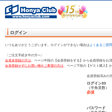
オンライン書店【ホンヤクラブ】はお好きな本屋での受け取りで送料無料！新刊予約・通販も。本（書籍）、雑誌、漫
ログイン
いつもありがとうございます。ログインができない場合は
よくあるご質
〈ご注文手続き中の方へ〉
会員未登録の方は
、ページ中段の【会員登録をする】から会員登録をお
会員登録せずにお買い物をご希望の方は
、ページ下段の【ゲスト購入】
会員登録済みの
ログインID
（半角英数
必須
パスワード