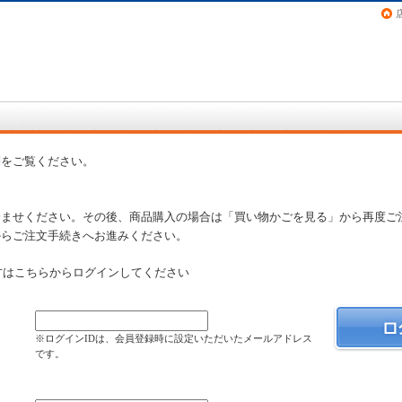
画（コミック）など在庫も充実
問
をご覧ください。
済ませください。その後、商品購入の場合は「買い物かごを見る」から再度ご
からご注文手続きへお進みください。
方はこちらからログインしてください
）
※ログインIDは、会員登録時に設定いただいたメールアドレス
です。