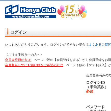
オンライン書店【ホンヤクラブ】はお好きな本屋での受け取りで送料無料！新刊予約・通販も。本（書籍）、雑誌、漫
ログイン
いつもありがとうございます。ログインができない場合は
よくあるご質
〈ご注文手続き中の方へ〉
会員未登録の方は
、ページ中段の【会員登録をする】から会員登録をお
会員登録せずにお買い物をご希望の方は
、ページ下段の【ゲスト購入】
会員登録済みの
ログインID
（半角英数
必須
パスワード