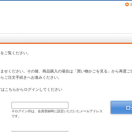
画（コミック）など在庫も充実
問
をご覧ください。
済ませください。その後、商品購入の場合は「買い物かごを見る」から再度ご
からご注文手続きへお進みください。
方はこちらからログインしてください
）
※ログインIDは、会員登録時に設定いただいたメールアドレス
です。