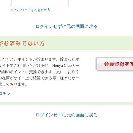
）
パスワードをお忘れの方
ログインせずに元の画面に戻る
ただくと、ポイントが貯まります。貯まったポ
イトでご利用いただける他、Honya Clubカー
店舗のポイントに交換できます。更に、お近く
の在庫がサイト上で確認できる等、様々なサー
意しております。
コチラ
ログインせずに元の画面に戻る
書店【ホンヤクラブ】はお好きな本屋での受け取りで送料無料！新刊予約・通販も。本（書籍）、雑誌、漫画（コミック）な