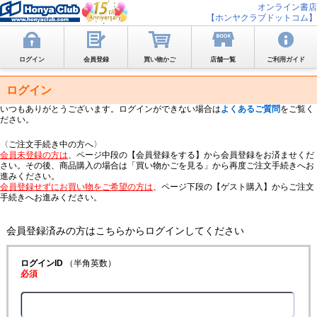
オンライン書店
【ホンヤクラブドットコム】
ログイン
会員登録
買い物かご
店舗一覧
ご利用ガイド
ログイン
いつもありがとうございます。ログインができない場合は
よくあるご質問
をご覧く
ださい。
〈ご注文手続き中の方へ〉
会員未登録の方は
、ページ中段の【会員登録をする】から会員登録をお済ませくだ
さい。その後、商品購入の場合は「買い物かごを見る」から再度ご注文手続きへお
進みください。
会員登録せずにお買い物をご希望の方は
、ページ下段の【ゲスト購入】からご注文
手続きへお進みください。
会員登録済みの方はこちらからログインしてください
ログインID
（半角英数）
必須