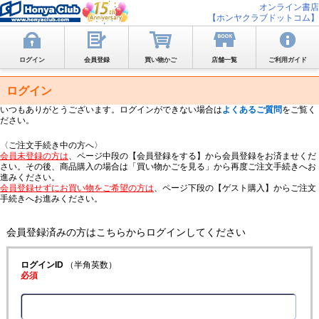
オンライン書店
【ホンヤクラブドットコム】
ログイン
会員登録
買い物かご
店舗一覧
ご利用ガイド
ログイン
いつもありがとうございます。ログインができない場合は
よくあるご質問
をご覧く
ださい。
〈ご注文手続き中の方へ〉
会員未登録の方は
、ページ中段の【会員登録をする】から会員登録をお済ませくだ
さい。その後、商品購入の場合は「買い物かごを見る」から再度ご注文手続きへお
進みください。
会員登録せずにお買い物をご希望の方は
、ページ下段の【ゲスト購入】からご注文
手続きへお進みください。
会員登録済みの方はこちらからログインしてください
ログインID
（半角英数）
必須