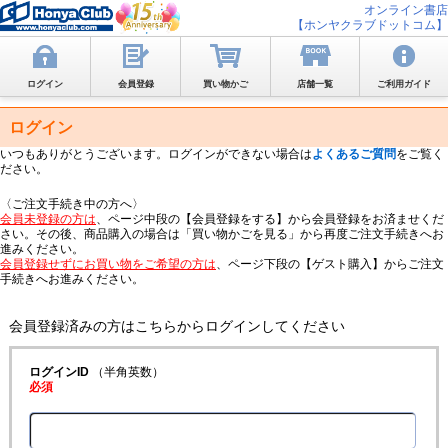
オンライン書店
【ホンヤクラブドットコム】
ログイン
会員登録
買い物かご
店舗一覧
ご利用ガイド
ログイン
いつもありがとうございます。ログインができない場合は
よくあるご質問
をご覧く
ださい。
〈ご注文手続き中の方へ〉
会員未登録の方は
、ページ中段の【会員登録をする】から会員登録をお済ませくだ
さい。その後、商品購入の場合は「買い物かごを見る」から再度ご注文手続きへお
進みください。
会員登録せずにお買い物をご希望の方は
、ページ下段の【ゲスト購入】からご注文
手続きへお進みください。
会員登録済みの方はこちらからログインしてください
ログインID
（半角英数）
必須