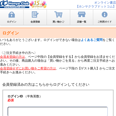
オンライン書店
【ホンヤクラブドットコム】
ログイン
会員登録
買い物かご
店舗一覧
ご利用ガイド
ログイン
いつもありがとうございます。ログインができない場合は
よくあるご質問
をご覧く
ださい。
〈ご注文手続き中の方へ〉
会員未登録の方は
、ページ中段の【会員登録をする】から会員登録をお済ませくだ
さい。その後、商品購入の場合は「買い物かごを見る」から再度ご注文手続きへお
進みください。
会員登録せずにお買い物をご希望の方は
、ページ下段の【ゲスト購入】からご注文
手続きへお進みください。
会員登録済みの方はこちらからログインしてください
ログインID
（半角英数）
必須