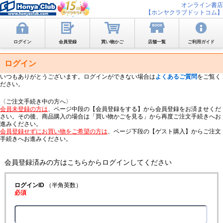
オンライン書店
【ホンヤクラブドットコム】
ログイン
会員登録
買い物かご
店舗一覧
ご利用ガイド
ログイン
いつもありがとうございます。ログインができない場合は
よくあるご質問
をご覧く
ださい。
〈ご注文手続き中の方へ〉
会員未登録の方は
、ページ中段の【会員登録をする】から会員登録をお済ませくだ
さい。その後、商品購入の場合は「買い物かごを見る」から再度ご注文手続きへお
進みください。
会員登録せずにお買い物をご希望の方は
、ページ下段の【ゲスト購入】からご注文
手続きへお進みください。
会員登録済みの方はこちらからログインしてください
ログインID
（半角英数）
必須