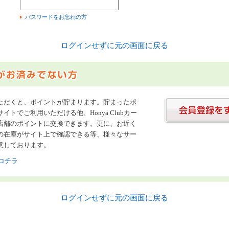
）
パスワードをお忘れの方
ログインせずに元の画面に戻る
ただくと、ポイントが貯まります。貯まったポ
イトでご利用いただける他、Honya Clubカー
店舗のポイントに交換できます。更に、お近く
の在庫がサイト上で確認できる等、様々なサー
意しております。
コチラ
ログインせずに元の画面に戻る
書店【ホンヤクラブ】はお好きな本屋での受け取りで送料無料！新刊予約・通販も。本（書籍）、雑誌、漫画（コミック）な