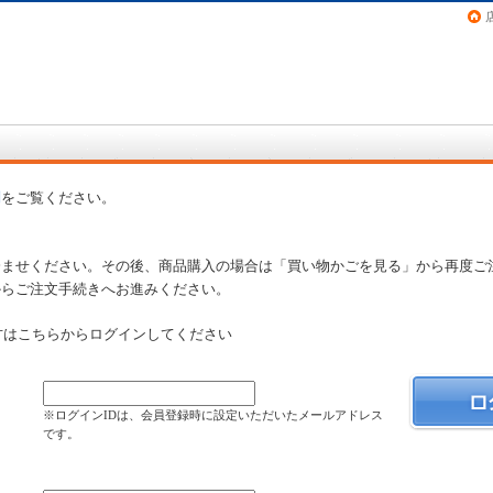
画（コミック）など在庫も充実
問
をご覧ください。
済ませください。その後、商品購入の場合は「買い物かごを見る」から再度ご
からご注文手続きへお進みください。
方はこちらからログインしてください
）
※ログインIDは、会員登録時に設定いただいたメールアドレス
です。