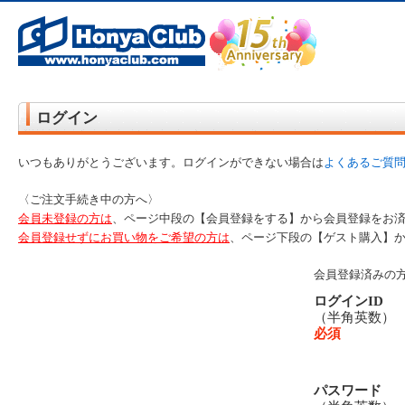
オンライン書店【ホンヤクラブ】はお好きな本屋での受け取りで送料無料！新刊予約・通販も。本（書籍）、雑誌、漫
ログイン
いつもありがとうございます。ログインができない場合は
よくあるご質
〈ご注文手続き中の方へ〉
会員未登録の方は
、ページ中段の【会員登録をする】から会員登録をお
会員登録せずにお買い物をご希望の方は
、ページ下段の【ゲスト購入】
会員登録済みの
ログインID
（半角英数
必須
パスワード