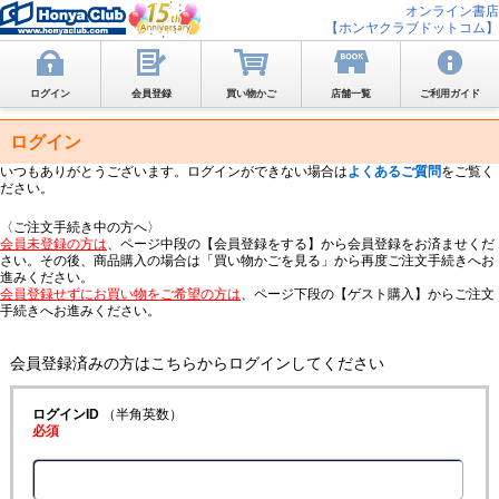
オンライン書店
【ホンヤクラブドットコム】
ログイン
会員登録
買い物かご
店舗一覧
ご利用ガイド
ログイン
いつもありがとうございます。ログインができない場合は
よくあるご質問
をご覧く
ださい。
〈ご注文手続き中の方へ〉
会員未登録の方は
、ページ中段の【会員登録をする】から会員登録をお済ませくだ
さい。その後、商品購入の場合は「買い物かごを見る」から再度ご注文手続きへお
進みください。
会員登録せずにお買い物をご希望の方は
、ページ下段の【ゲスト購入】からご注文
手続きへお進みください。
会員登録済みの方はこちらからログインしてください
ログインID
（半角英数）
必須