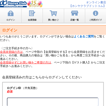
オンライン書店
【ホンヤクラブドットコム】
ログイン
会員登録
買い物かご
店舗一覧
ご利用ガイド
ログイン
いつもありがとうございます。ログインができない場合は
よくあるご質問
をご覧く
ださい。
〈ご注文手続き中の方へ〉
会員未登録の方は
、ページ中段の【会員登録をする】から会員登録をお済ませくだ
さい。その後、商品購入の場合は「買い物かごを見る」から再度ご注文手続きへお
進みください。
会員登録せずにお買い物をご希望の方は
、ページ下段の【ゲスト購入】からご注文
手続きへお進みください。
会員登録済みの方はこちらからログインしてください
ログインID
（半角英数）
必須