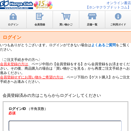
オンライン書店
【ホンヤクラブドットコム】
ログイン
会員登録
買い物かご
店舗一覧
ご利用ガイド
ログイン
いつもありがとうございます。ログインができない場合は
よくあるご質問
をご覧く
ださい。
〈ご注文手続き中の方へ〉
会員未登録の方は
、ページ中段の【会員登録をする】から会員登録をお済ませくだ
さい。その後、商品購入の場合は「買い物かごを見る」から再度ご注文手続きへお
進みください。
会員登録せずにお買い物をご希望の方は
、ページ下段の【ゲスト購入】からご注文
手続きへお進みください。
会員登録済みの方はこちらからログインしてください
ログインID
（半角英数）
必須