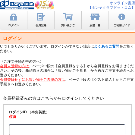
オンライン書店
【ホンヤクラブドットコム】
ログイン
会員登録
買い物かご
店舗一覧
ご利用ガイド
ログイン
いつもありがとうございます。ログインができない場合は
よくあるご質問
をご覧く
ださい。
〈ご注文手続き中の方へ〉
会員未登録の方は
、ページ中段の【会員登録をする】から会員登録をお済ませくだ
さい。その後、商品購入の場合は「買い物かごを見る」から再度ご注文手続きへお
進みください。
会員登録せずにお買い物をご希望の方は
、ページ下段の【ゲスト購入】からご注文
手続きへお進みください。
会員登録済みの方はこちらからログインしてください
ログインID
（半角英数）
必須