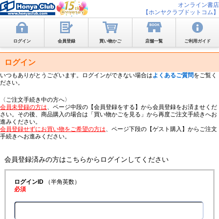
オンライン書店
【ホンヤクラブドットコム】
ログイン
会員登録
買い物かご
店舗一覧
ご利用ガイド
ログイン
いつもありがとうございます。ログインができない場合は
よくあるご質問
をご覧く
ださい。
〈ご注文手続き中の方へ〉
会員未登録の方は
、ページ中段の【会員登録をする】から会員登録をお済ませくだ
さい。その後、商品購入の場合は「買い物かごを見る」から再度ご注文手続きへお
進みください。
会員登録せずにお買い物をご希望の方は
、ページ下段の【ゲスト購入】からご注文
手続きへお進みください。
会員登録済みの方はこちらからログインしてください
ログインID
（半角英数）
必須