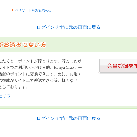
）
パスワードをお忘れの方
ログインせずに元の画面に戻る
ただくと、ポイントが貯まります。貯まったポ
イトでご利用いただける他、Honya Clubカー
店舗のポイントに交換できます。更に、お近く
の在庫がサイト上で確認できる等、様々なサー
意しております。
コチラ
ログインせずに元の画面に戻る
書店【ホンヤクラブ】はお好きな本屋での受け取りで送料無料！新刊予約・通販も。本（書籍）、雑誌、漫画（コミック）な