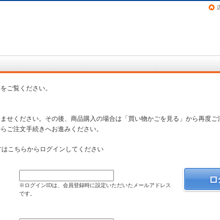
画（コミック）など在庫も充実
問
をご覧ください。
済ませください。その後、商品購入の場合は「買い物かごを見る」から再度ご
からご注文手続きへお進みください。
方はこちらからログインしてください
）
※ログインIDは、会員登録時に設定いただいたメールアドレス
です。