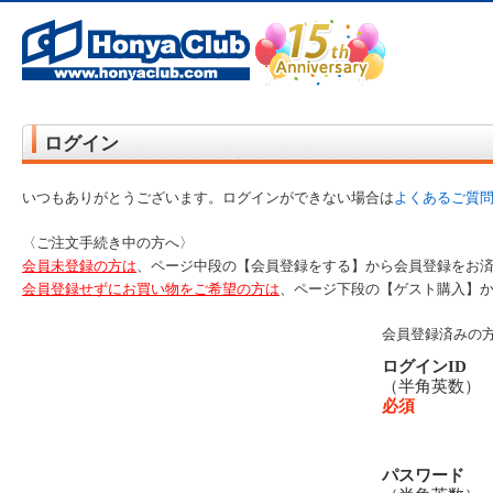
オンライン書店【ホンヤクラブ】はお好きな本屋での受け取りで送料無料！新刊予約・通販も。本（書籍）、雑誌、漫
ログイン
いつもありがとうございます。ログインができない場合は
よくあるご質
〈ご注文手続き中の方へ〉
会員未登録の方は
、ページ中段の【会員登録をする】から会員登録をお
会員登録せずにお買い物をご希望の方は
、ページ下段の【ゲスト購入】
会員登録済みの
ログインID
（半角英数
必須
パスワード