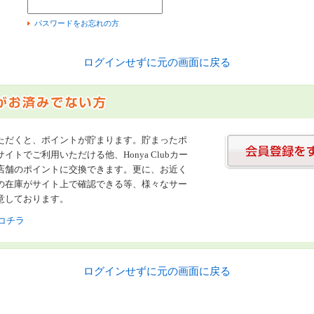
）
パスワードをお忘れの方
ログインせずに元の画面に戻る
ただくと、ポイントが貯まります。貯まったポ
イトでご利用いただける他、Honya Clubカー
店舗のポイントに交換できます。更に、お近く
の在庫がサイト上で確認できる等、様々なサー
意しております。
コチラ
ログインせずに元の画面に戻る
書店【ホンヤクラブ】はお好きな本屋での受け取りで送料無料！新刊予約・通販も。本（書籍）、雑誌、漫画（コミック）な