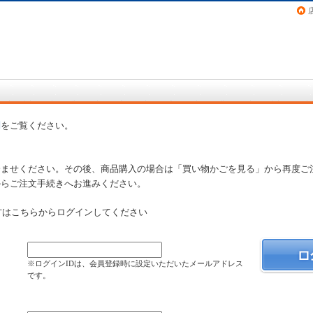
画（コミック）など在庫も充実
問
をご覧ください。
済ませください。その後、商品購入の場合は「買い物かごを見る」から再度ご
からご注文手続きへお進みください。
方はこちらからログインしてください
）
※ログインIDは、会員登録時に設定いただいたメールアドレス
です。