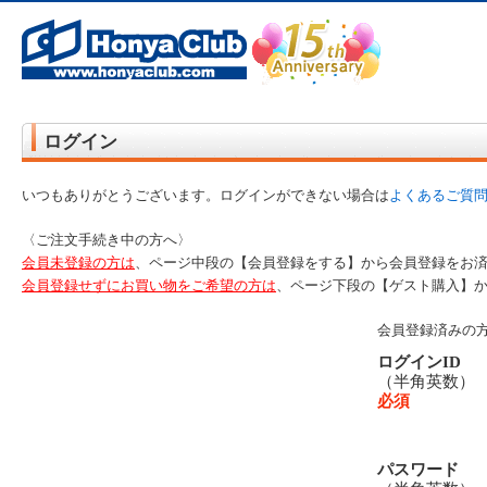
オンライン書店【ホンヤクラブ】はお好きな本屋での受け取りで送料無料！新刊予約・通販も。本（書籍）、雑誌、漫
ログイン
いつもありがとうございます。ログインができない場合は
よくあるご質
〈ご注文手続き中の方へ〉
会員未登録の方は
、ページ中段の【会員登録をする】から会員登録をお
会員登録せずにお買い物をご希望の方は
、ページ下段の【ゲスト購入】
会員登録済みの
ログインID
（半角英数
必須
パスワード