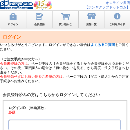
オンライン書店
【ホンヤクラブドットコム】
ログイン
会員登録
買い物かご
店舗一覧
ご利用ガイド
ログイン
いつもありがとうございます。ログインができない場合は
よくあるご質問
をご覧く
ださい。
〈ご注文手続き中の方へ〉
会員未登録の方は
、ページ中段の【会員登録をする】から会員登録をお済ませくだ
さい。その後、商品購入の場合は「買い物かごを見る」から再度ご注文手続きへお
進みください。
会員登録せずにお買い物をご希望の方は
、ページ下段の【ゲスト購入】からご注文
手続きへお進みください。
会員登録済みの方はこちらからログインしてください
ログインID
（半角英数）
必須