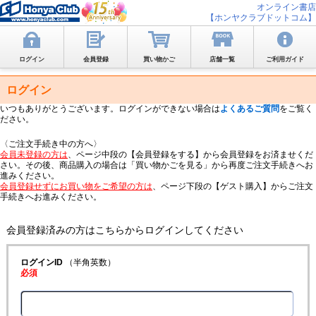
オンライン書店
【ホンヤクラブドットコム】
ログイン
会員登録
買い物かご
店舗一覧
ご利用ガイド
ログイン
いつもありがとうございます。ログインができない場合は
よくあるご質問
をご覧く
ださい。
〈ご注文手続き中の方へ〉
会員未登録の方は
、ページ中段の【会員登録をする】から会員登録をお済ませくだ
さい。その後、商品購入の場合は「買い物かごを見る」から再度ご注文手続きへお
進みください。
会員登録せずにお買い物をご希望の方は
、ページ下段の【ゲスト購入】からご注文
手続きへお進みください。
会員登録済みの方はこちらからログインしてください
ログインID
（半角英数）
必須