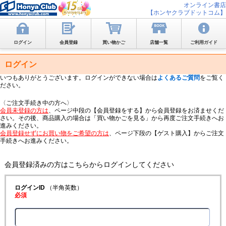
オンライン書店
【ホンヤクラブドットコム】
ログイン
会員登録
買い物かご
店舗一覧
ご利用ガイド
ログイン
いつもありがとうございます。ログインができない場合は
よくあるご質問
をご覧く
ださい。
〈ご注文手続き中の方へ〉
会員未登録の方は
、ページ中段の【会員登録をする】から会員登録をお済ませくだ
さい。その後、商品購入の場合は「買い物かごを見る」から再度ご注文手続きへお
進みください。
会員登録せずにお買い物をご希望の方は
、ページ下段の【ゲスト購入】からご注文
手続きへお進みください。
会員登録済みの方はこちらからログインしてください
ログインID
（半角英数）
必須