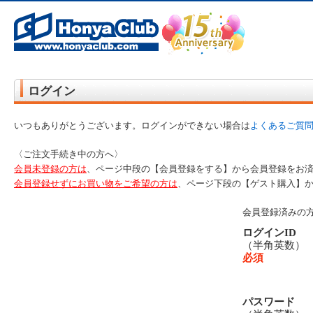
オンライン書店【ホンヤクラブ】はお好きな本屋での受け取りで送料無料！新刊予約・通販も。本（書籍）、雑誌、漫
ログイン
いつもありがとうございます。ログインができない場合は
よくあるご質
〈ご注文手続き中の方へ〉
会員未登録の方は
、ページ中段の【会員登録をする】から会員登録をお
会員登録せずにお買い物をご希望の方は
、ページ下段の【ゲスト購入】
会員登録済みの
ログインID
（半角英数
必須
パスワード