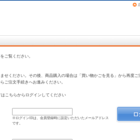
画（コミック）など在庫も充実
問
をご覧ください。
済ませください。その後、商品購入の場合は「買い物かごを見る」から再度ご
からご注文手続きへお進みください。
方はこちらからログインしてください
）
※ログインIDは、会員登録時に設定いただいたメールアドレス
です。