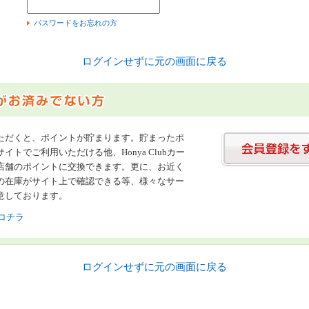
）
パスワードをお忘れの方
ログインせずに元の画面に戻る
ただくと、ポイントが貯まります。貯まったポ
イトでご利用いただける他、Honya Clubカー
店舗のポイントに交換できます。更に、お近く
の在庫がサイト上で確認できる等、様々なサー
意しております。
コチラ
ログインせずに元の画面に戻る
書店【ホンヤクラブ】はお好きな本屋での受け取りで送料無料！新刊予約・通販も。本（書籍）、雑誌、漫画（コミック）な