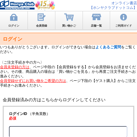
オンライン書店
【ホンヤクラブドットコム】
ログイン
会員登録
買い物かご
店舗一覧
ご利用ガイド
ログイン
いつもありがとうございます。ログインができない場合は
よくあるご質問
をご覧く
ださい。
〈ご注文手続き中の方へ〉
会員未登録の方は
、ページ中段の【会員登録をする】から会員登録をお済ませくだ
さい。その後、商品購入の場合は「買い物かごを見る」から再度ご注文手続きへお
進みください。
会員登録せずにお買い物をご希望の方は
、ページ下段の【ゲスト購入】からご注文
手続きへお進みください。
会員登録済みの方はこちらからログインしてください
ログインID
（半角英数）
必須