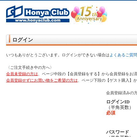
オンライン書店【ホンヤクラブ】はお好きな本屋での受け取りで送料無料！新刊予約・通販も。本（書籍）、雑誌、漫
ログイン
いつもありがとうございます。ログインができない場合は
よくあるご質
〈ご注文手続き中の方へ〉
会員未登録の方は
、ページ中段の【会員登録をする】から会員登録をお
会員登録せずにお買い物をご希望の方は
、ページ下段の【ゲスト購入】
会員登録済みの
ログインID
（半角英数
必須
パスワード