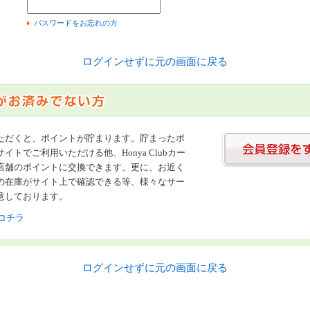
）
パスワードをお忘れの方
ログインせずに元の画面に戻る
ただくと、ポイントが貯まります。貯まったポ
イトでご利用いただける他、Honya Clubカー
店舗のポイントに交換できます。更に、お近く
の在庫がサイト上で確認できる等、様々なサー
意しております。
コチラ
ログインせずに元の画面に戻る
書店【ホンヤクラブ】はお好きな本屋での受け取りで送料無料！新刊予約・通販も。本（書籍）、雑誌、漫画（コミック）な