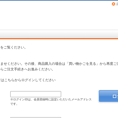
画（コミック）など在庫も充実
問
をご覧ください。
済ませください。その後、商品購入の場合は「買い物かごを見る」から再度ご
からご注文手続きへお進みください。
方はこちらからログインしてください
）
※ログインIDは、会員登録時に設定いただいたメールアドレス
です。