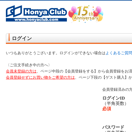
オンライン書店【ホンヤクラブ】はお好きな本屋での受け取りで送料無料！新刊予約・通販も。本（書籍）、雑誌、漫
ログイン
いつもありがとうございます。ログインができない場合は
よくあるご質
〈ご注文手続き中の方へ〉
会員未登録の方は
、ページ中段の【会員登録をする】から会員登録をお
会員登録せずにお買い物をご希望の方は
、ページ下段の【ゲスト購入】
会員登録済みの
ログインID
（半角英数
必須
パスワード