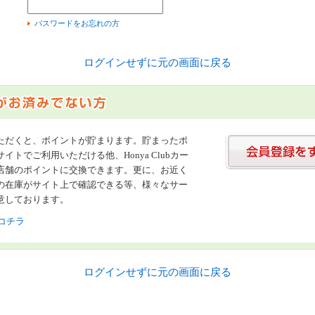
）
パスワードをお忘れの方
ログインせずに元の画面に戻る
ただくと、ポイントが貯まります。貯まったポ
イトでご利用いただける他、Honya Clubカー
店舗のポイントに交換できます。更に、お近く
の在庫がサイト上で確認できる等、様々なサー
意しております。
コチラ
ログインせずに元の画面に戻る
書店【ホンヤクラブ】はお好きな本屋での受け取りで送料無料！新刊予約・通販も。本（書籍）、雑誌、漫画（コミック）な