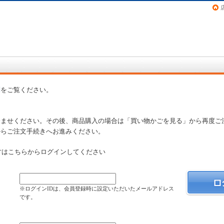
画（コミック）など在庫も充実
問
をご覧ください。
済ませください。その後、商品購入の場合は「買い物かごを見る」から再度ご
からご注文手続きへお進みください。
方はこちらからログインしてください
）
※ログインIDは、会員登録時に設定いただいたメールアドレス
です。