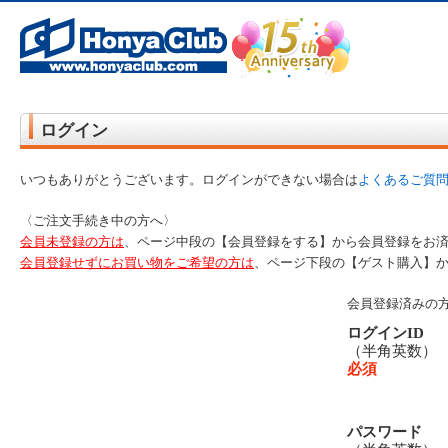
オンライン書店【ホンヤクラブ】はお好きな本屋での受け取りで送料無料！新刊予約・通販も。本（書籍）、雑誌、漫
ログイン
いつもありがとうございます。ログインができない場合は
よくあるご質
〈ご注文手続き中の方へ〉
会員未登録の方は
、ページ中段の【会員登録をする】から会員登録をお
会員登録せずにお買い物をご希望の方は
、ページ下段の【ゲスト購入】
会員登録済みの
ログインID
（半角英数
必須
パスワード