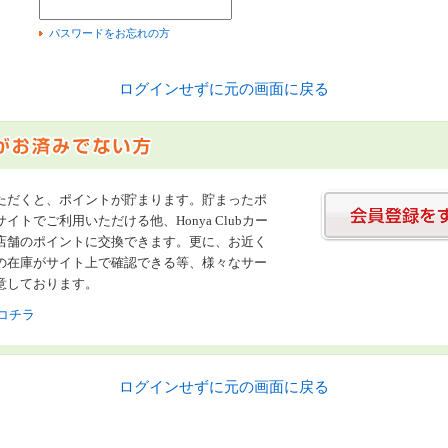
）
パスワードをお忘れの方
ログインせずに元の画面に戻る
ただくと、ポイントが貯まります。貯まったポ
イトでご利用いただける他、Honya Clubカー
店舗のポイントに交換できます。更に、お近く
の在庫がサイト上で確認できる等、様々なサー
意しております。
コチラ
ログインせずに元の画面に戻る
書店【ホンヤクラブ】はお好きな本屋での受け取りで送料無料！新刊予約・通販も。本（書籍）、雑誌、漫画（コミック）な