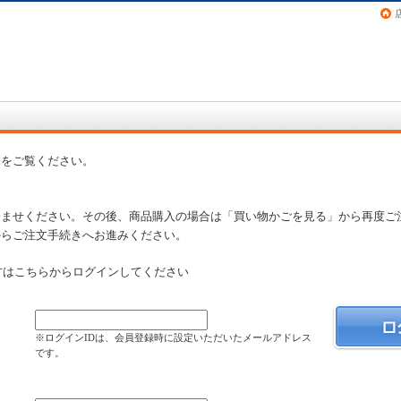
画（コミック）など在庫も充実
問
をご覧ください。
済ませください。その後、商品購入の場合は「買い物かごを見る」から再度ご
からご注文手続きへお進みください。
方はこちらからログインしてください
）
※ログインIDは、会員登録時に設定いただいたメールアドレス
です。