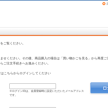
画（コミック）など在庫も充実
問
をご覧ください。
済ませください。その後、商品購入の場合は「買い物かごを見る」から再度ご
からご注文手続きへお進みください。
方はこちらからログインしてください
）
※ログインIDは、会員登録時に設定いただいたメールアドレス
です。