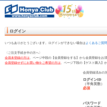
オンライン書店【ホンヤクラブ】はお好きな本屋での受け取りで送料無料！新刊予約・通販も。本（書籍）、雑誌、漫
ログイン
いつもありがとうございます。ログインができない場合は
よくあるご質
〈ご注文手続き中の方へ〉
会員未登録の方は
、ページ中段の【会員登録をする】から会員登録をお
会員登録せずにお買い物をご希望の方は
、ページ下段の【ゲスト購入】
会員登録済みの
ログインID
（半角英数
必須
パスワード