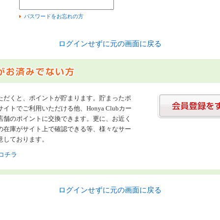
）
パスワードをお忘れの方
ログインせずに元の画面に戻る
ただくと、ポイントが貯まります。貯まったポ
イトでご利用いただける他、Honya Clubカー
店舗のポイントに交換できます。更に、お近く
の在庫がサイト上で確認できる等、様々なサー
意しております。
コチラ
ログインせずに元の画面に戻る
書店【ホンヤクラブ】はお好きな本屋での受け取りで送料無料！新刊予約・通販も。本（書籍）、雑誌、漫画（コミック）な