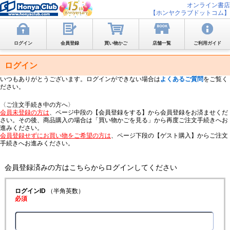
オンライン書店
【ホンヤクラブドットコム】
ログイン
会員登録
買い物かご
店舗一覧
ご利用ガイド
ログイン
いつもありがとうございます。ログインができない場合は
よくあるご質問
をご覧く
ださい。
〈ご注文手続き中の方へ〉
会員未登録の方は
、ページ中段の【会員登録をする】から会員登録をお済ませくだ
さい。その後、商品購入の場合は「買い物かごを見る」から再度ご注文手続きへお
進みください。
会員登録せずにお買い物をご希望の方は
、ページ下段の【ゲスト購入】からご注文
手続きへお進みください。
会員登録済みの方はこちらからログインしてください
ログインID
（半角英数）
必須