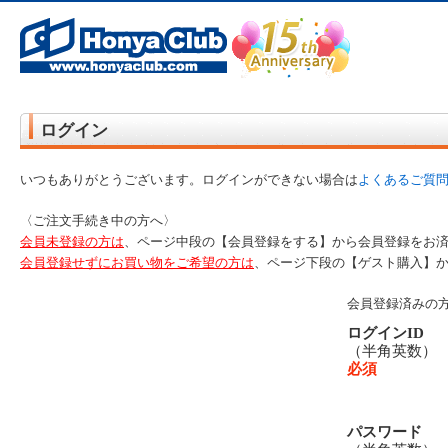
オンライン書店【ホンヤクラブ】はお好きな本屋での受け取りで送料無料！新刊予約・通販も。本（書籍）、雑誌、漫
ログイン
いつもありがとうございます。ログインができない場合は
よくあるご質
〈ご注文手続き中の方へ〉
会員未登録の方は
、ページ中段の【会員登録をする】から会員登録をお
会員登録せずにお買い物をご希望の方は
、ページ下段の【ゲスト購入】
会員登録済みの
ログインID
（半角英数
必須
パスワード