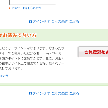
）
パスワードをお忘れの方
ログインせずに元の画面に戻る
ただくと、ポイントが貯まります。貯まったポ
イトでご利用いただける他、Honya Clubカー
店舗のポイントに交換できます。更に、お近く
の在庫がサイト上で確認できる等、様々なサー
意しております。
コチラ
ログインせずに元の画面に戻る
書店【ホンヤクラブ】はお好きな本屋での受け取りで送料無料！新刊予約・通販も。本（書籍）、雑誌、漫画（コミック）な