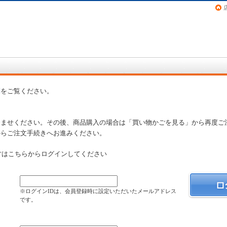
画（コミック）など在庫も充実
問
をご覧ください。
済ませください。その後、商品購入の場合は「買い物かごを見る」から再度ご
からご注文手続きへお進みください。
方はこちらからログインしてください
）
※ログインIDは、会員登録時に設定いただいたメールアドレス
です。