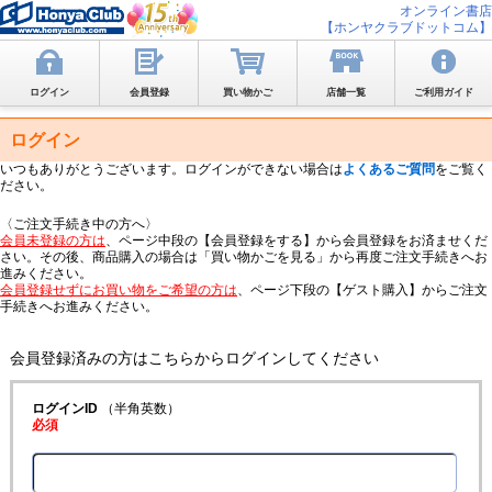
オンライン書店
【ホンヤクラブドットコム】
ログイン
会員登録
買い物かご
店舗一覧
ご利用ガイド
ログイン
いつもありがとうございます。ログインができない場合は
よくあるご質問
をご覧く
ださい。
〈ご注文手続き中の方へ〉
会員未登録の方は
、ページ中段の【会員登録をする】から会員登録をお済ませくだ
さい。その後、商品購入の場合は「買い物かごを見る」から再度ご注文手続きへお
進みください。
会員登録せずにお買い物をご希望の方は
、ページ下段の【ゲスト購入】からご注文
手続きへお進みください。
会員登録済みの方はこちらからログインしてください
ログインID
（半角英数）
必須