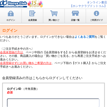
オンライン書店
【ホンヤクラブドットコム】
ログイン
会員登録
買い物かご
店舗一覧
ご利用ガイド
ログイン
いつもありがとうございます。ログインができない場合は
よくあるご質問
をご覧く
ださい。
〈ご注文手続き中の方へ〉
会員未登録の方は
、ページ中段の【会員登録をする】から会員登録をお済ませくだ
さい。その後、商品購入の場合は「買い物かごを見る」から再度ご注文手続きへお
進みください。
会員登録せずにお買い物をご希望の方は
、ページ下段の【ゲスト購入】からご注文
手続きへお進みください。
会員登録済みの方はこちらからログインしてください
ログインID
（半角英数）
必須