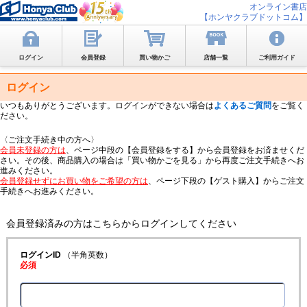
オンライン書店
【ホンヤクラブドットコム】
ログイン
会員登録
買い物かご
店舗一覧
ご利用ガイド
ログイン
いつもありがとうございます。ログインができない場合は
よくあるご質問
をご覧く
ださい。
〈ご注文手続き中の方へ〉
会員未登録の方は
、ページ中段の【会員登録をする】から会員登録をお済ませくだ
さい。その後、商品購入の場合は「買い物かごを見る」から再度ご注文手続きへお
進みください。
会員登録せずにお買い物をご希望の方は
、ページ下段の【ゲスト購入】からご注文
手続きへお進みください。
会員登録済みの方はこちらからログインしてください
ログインID
（半角英数）
必須