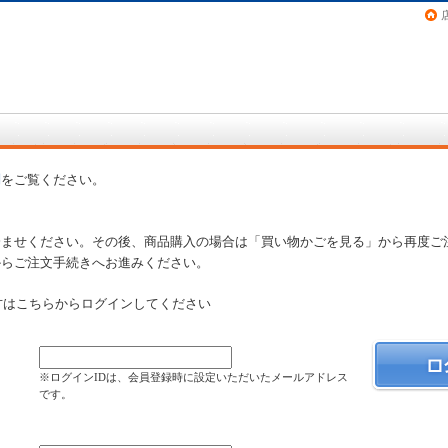
画（コミック）など在庫も充実
問
をご覧ください。
済ませください。その後、商品購入の場合は「買い物かごを見る」から再度ご
からご注文手続きへお進みください。
方はこちらからログインしてください
）
※ログインIDは、会員登録時に設定いただいたメールアドレス
です。