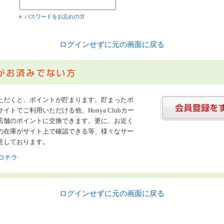
）
パスワードをお忘れの方
ログインせずに元の画面に戻る
ただくと、ポイントが貯まります。貯まったポ
イトでご利用いただける他、Honya Clubカー
店舗のポイントに交換できます。更に、お近く
の在庫がサイト上で確認できる等、様々なサー
意しております。
コチラ
ログインせずに元の画面に戻る
書店【ホンヤクラブ】はお好きな本屋での受け取りで送料無料！新刊予約・通販も。本（書籍）、雑誌、漫画（コミック）な