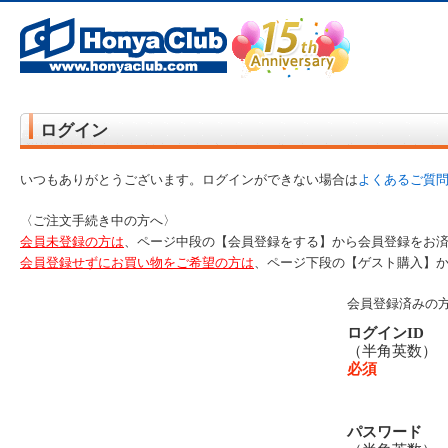
オンライン書店【ホンヤクラブ】はお好きな本屋での受け取りで送料無料！新刊予約・通販も。本（書籍）、雑誌、漫
ログイン
いつもありがとうございます。ログインができない場合は
よくあるご質
〈ご注文手続き中の方へ〉
会員未登録の方は
、ページ中段の【会員登録をする】から会員登録をお
会員登録せずにお買い物をご希望の方は
、ページ下段の【ゲスト購入】
会員登録済みの
ログインID
（半角英数
必須
パスワード