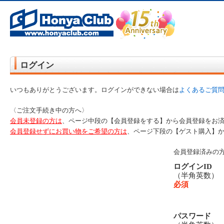
オンライン書店【ホンヤクラブ】はお好きな本屋での受け取りで送料無料！新刊予約・通販も。本（書籍）、雑誌、漫
ログイン
いつもありがとうございます。ログインができない場合は
よくあるご質
〈ご注文手続き中の方へ〉
会員未登録の方は
、ページ中段の【会員登録をする】から会員登録をお
会員登録せずにお買い物をご希望の方は
、ページ下段の【ゲスト購入】
会員登録済みの
ログインID
（半角英数
必須
パスワード