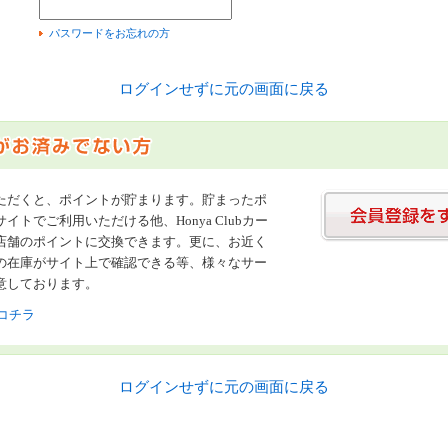
）
パスワードをお忘れの方
ログインせずに元の画面に戻る
ただくと、ポイントが貯まります。貯まったポ
イトでご利用いただける他、Honya Clubカー
店舗のポイントに交換できます。更に、お近く
の在庫がサイト上で確認できる等、様々なサー
意しております。
コチラ
ログインせずに元の画面に戻る
書店【ホンヤクラブ】はお好きな本屋での受け取りで送料無料！新刊予約・通販も。本（書籍）、雑誌、漫画（コミック）な