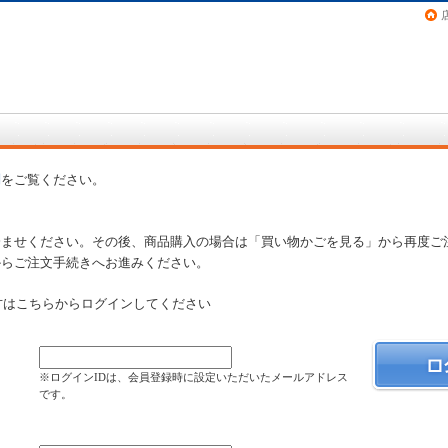
画（コミック）など在庫も充実
問
をご覧ください。
済ませください。その後、商品購入の場合は「買い物かごを見る」から再度ご
からご注文手続きへお進みください。
方はこちらからログインしてください
）
※ログインIDは、会員登録時に設定いただいたメールアドレス
です。