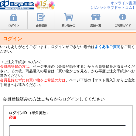
オンライン書店
【ホンヤクラブドットコム】
ログイン
会員登録
買い物かご
店舗一覧
ご利用ガイド
ログイン
いつもありがとうございます。ログインができない場合は
よくあるご質問
をご覧く
ださい。
〈ご注文手続き中の方へ〉
会員未登録の方は
、ページ中段の【会員登録をする】から会員登録をお済ませくだ
さい。その後、商品購入の場合は「買い物かごを見る」から再度ご注文手続きへお
進みください。
会員登録せずにお買い物をご希望の方は
、ページ下段の【ゲスト購入】からご注文
手続きへお進みください。
会員登録済みの方はこちらからログインしてください
ログインID
（半角英数）
必須