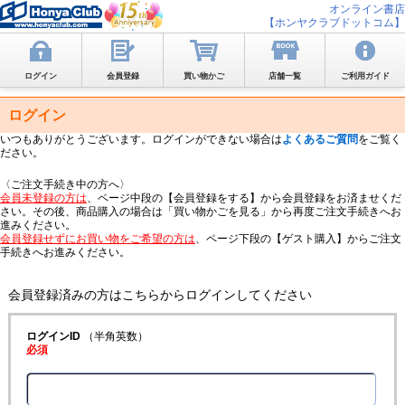
オンライン書店
【ホンヤクラブドットコム】
ログイン
会員登録
買い物かご
店舗一覧
ご利用ガイド
ログイン
いつもありがとうございます。ログインができない場合は
よくあるご質問
をご覧く
ださい。
〈ご注文手続き中の方へ〉
会員未登録の方は
、ページ中段の【会員登録をする】から会員登録をお済ませくだ
さい。その後、商品購入の場合は「買い物かごを見る」から再度ご注文手続きへお
進みください。
会員登録せずにお買い物をご希望の方は
、ページ下段の【ゲスト購入】からご注文
手続きへお進みください。
会員登録済みの方はこちらからログインしてください
ログインID
（半角英数）
必須