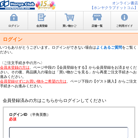
オンライン書店
【ホンヤクラブドットコム】
ログイン
会員登録
買い物かご
店舗一覧
ご利用ガイド
ログイン
いつもありがとうございます。ログインができない場合は
よくあるご質問
をご覧く
ださい。
〈ご注文手続き中の方へ〉
会員未登録の方は
、ページ中段の【会員登録をする】から会員登録をお済ませくだ
さい。その後、商品購入の場合は「買い物かごを見る」から再度ご注文手続きへお
進みください。
会員登録せずにお買い物をご希望の方は
、ページ下段の【ゲスト購入】からご注文
手続きへお進みください。
会員登録済みの方はこちらからログインしてください
ログインID
（半角英数）
必須