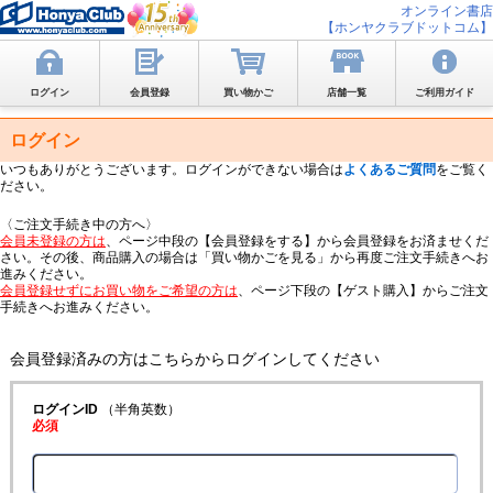
オンライン書店
【ホンヤクラブドットコム】
ログイン
会員登録
買い物かご
店舗一覧
ご利用ガイド
ログイン
いつもありがとうございます。ログインができない場合は
よくあるご質問
をご覧く
ださい。
〈ご注文手続き中の方へ〉
会員未登録の方は
、ページ中段の【会員登録をする】から会員登録をお済ませくだ
さい。その後、商品購入の場合は「買い物かごを見る」から再度ご注文手続きへお
進みください。
会員登録せずにお買い物をご希望の方は
、ページ下段の【ゲスト購入】からご注文
手続きへお進みください。
会員登録済みの方はこちらからログインしてください
ログインID
（半角英数）
必須