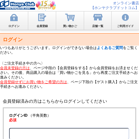
オンライン書店
【ホンヤクラブドットコム】
ログイン
会員登録
買い物かご
店舗一覧
ご利用ガイド
ログイン
いつもありがとうございます。ログインができない場合は
よくあるご質問
をご覧く
ださい。
〈ご注文手続き中の方へ〉
会員未登録の方は
、ページ中段の【会員登録をする】から会員登録をお済ませくだ
さい。その後、商品購入の場合は「買い物かごを見る」から再度ご注文手続きへお
進みください。
会員登録せずにお買い物をご希望の方は
、ページ下段の【ゲスト購入】からご注文
手続きへお進みください。
会員登録済みの方はこちらからログインしてください
ログインID
（半角英数）
必須