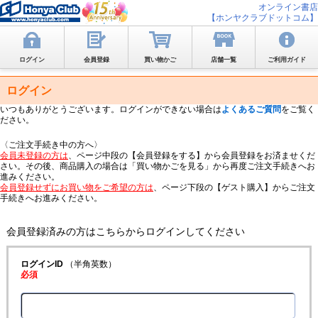
オンライン書店
【ホンヤクラブドットコム】
ログイン
会員登録
買い物かご
店舗一覧
ご利用ガイド
ログイン
いつもありがとうございます。ログインができない場合は
よくあるご質問
をご覧く
ださい。
〈ご注文手続き中の方へ〉
会員未登録の方は
、ページ中段の【会員登録をする】から会員登録をお済ませくだ
さい。その後、商品購入の場合は「買い物かごを見る」から再度ご注文手続きへお
進みください。
会員登録せずにお買い物をご希望の方は
、ページ下段の【ゲスト購入】からご注文
手続きへお進みください。
会員登録済みの方はこちらからログインしてください
ログインID
（半角英数）
必須