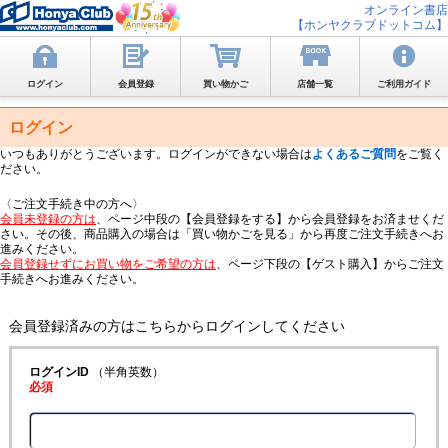
オンライン書店
【ホンヤクラブドットコム】
ログイン
会員登録
買い物かご
店舗一覧
ご利用ガイド
ログイン
いつもありがとうございます。ログインができない場合は
よくあるご質問
をご覧く
ださい。
〈ご注文手続き中の方へ〉
会員未登録の方は
、ページ中段の【会員登録をする】から会員登録をお済ませくだ
さい。その後、商品購入の場合は「買い物かごを見る」から再度ご注文手続きへお
進みください。
会員登録せずにお買い物をご希望の方は
、ページ下段の【ゲスト購入】からご注文
手続きへお進みください。
会員登録済みの方はこちらからログインしてください
ログインID
（半角英数）
必須