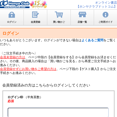
オンライン書店
【ホンヤクラブドットコム】
ログイン
会員登録
買い物かご
店舗一覧
ご利用ガイド
ログイン
いつもありがとうございます。ログインができない場合は
よくあるご質問
をご覧く
ださい。
〈ご注文手続き中の方へ〉
会員未登録の方は
、ページ中段の【会員登録をする】から会員登録をお済ませくだ
さい。その後、商品購入の場合は「買い物かごを見る」から再度ご注文手続きへお
進みください。
会員登録せずにお買い物をご希望の方は
、ページ下段の【ゲスト購入】からご注文
手続きへお進みください。
会員登録済みの方はこちらからログインしてください
ログインID
（半角英数）
必須