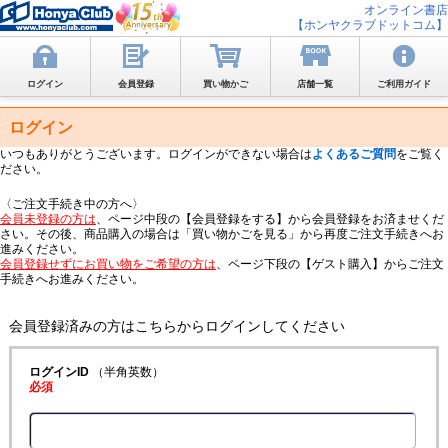
オンライン書店
【ホンヤクラブドットコム】
ログイン
会員登録
買い物かご
店舗一覧
ご利用ガイド
ログイン
いつもありがとうございます。ログインができない場合は
よくあるご質問
をご覧く
ださい。
〈ご注文手続き中の方へ〉
会員未登録の方は
、ページ中段の【会員登録をする】から会員登録をお済ませくだ
さい。その後、商品購入の場合は「買い物かごを見る」から再度ご注文手続きへお
進みください。
会員登録せずにお買い物をご希望の方は
、ページ下段の【ゲスト購入】からご注文
手続きへお進みください。
会員登録済みの方はこちらからログインしてください
ログインID
（半角英数）
必須