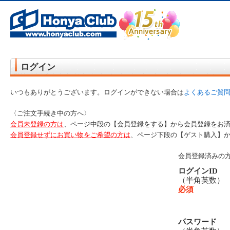
オンライン書店【ホンヤクラブ】はお好きな本屋での受け取りで送料無料！新刊予約・通販も。本（書籍）、雑誌、漫
ログイン
いつもありがとうございます。ログインができない場合は
よくあるご質
〈ご注文手続き中の方へ〉
会員未登録の方は
、ページ中段の【会員登録をする】から会員登録をお
会員登録せずにお買い物をご希望の方は
、ページ下段の【ゲスト購入】
会員登録済みの
ログインID
（半角英数
必須
パスワード