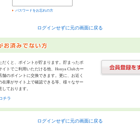
）
パスワードをお忘れの方
ログインせずに元の画面に戻る
ただくと、ポイントが貯まります。貯まったポ
イトでご利用いただける他、Honya Clubカー
店舗のポイントに交換できます。更に、お近く
の在庫がサイト上で確認できる等、様々なサー
意しております。
コチラ
ログインせずに元の画面に戻る
書店【ホンヤクラブ】はお好きな本屋での受け取りで送料無料！新刊予約・通販も。本（書籍）、雑誌、漫画（コミック）な