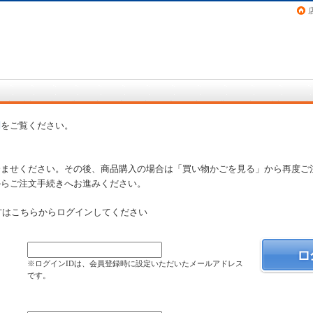
画（コミック）など在庫も充実
問
をご覧ください。
済ませください。その後、商品購入の場合は「買い物かごを見る」から再度ご
からご注文手続きへお進みください。
方はこちらからログインしてください
）
※ログインIDは、会員登録時に設定いただいたメールアドレス
です。