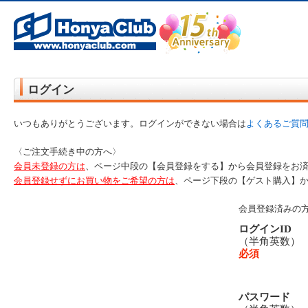
オンライン書店【ホンヤクラブ】はお好きな本屋での受け取りで送料無料！新刊予約・通販も。本（書籍）、雑誌、漫
ログイン
いつもありがとうございます。ログインができない場合は
よくあるご質
〈ご注文手続き中の方へ〉
会員未登録の方は
、ページ中段の【会員登録をする】から会員登録をお
会員登録せずにお買い物をご希望の方は
、ページ下段の【ゲスト購入】
会員登録済みの
ログインID
（半角英数
必須
パスワード