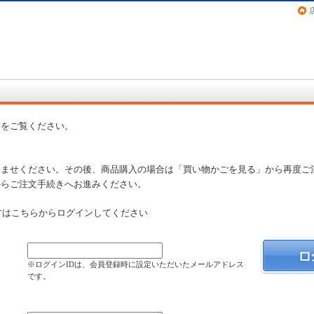
画（コミック）など在庫も充実
問
をご覧ください。
済ませください。その後、商品購入の場合は「買い物かごを見る」から再度ご
からご注文手続きへお進みください。
方はこちらからログインしてください
）
※ログインIDは、会員登録時に設定いただいたメールアドレス
です。