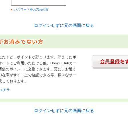
）
パスワードをお忘れの方
ログインせずに元の画面に戻る
ただくと、ポイントが貯まります。貯まったポ
イトでご利用いただける他、Honya Clubカー
店舗のポイントに交換できます。更に、お近く
の在庫がサイト上で確認できる等、様々なサー
意しております。
コチラ
ログインせずに元の画面に戻る
書店【ホンヤクラブ】はお好きな本屋での受け取りで送料無料！新刊予約・通販も。本（書籍）、雑誌、漫画（コミック）な