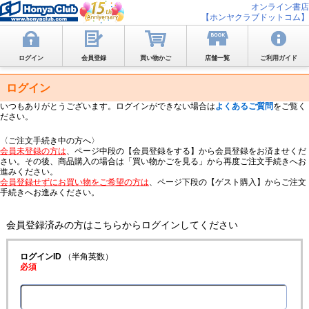
オンライン書店
【ホンヤクラブドットコム】
ログイン
会員登録
買い物かご
店舗一覧
ご利用ガイド
ログイン
いつもありがとうございます。ログインができない場合は
よくあるご質問
をご覧く
ださい。
〈ご注文手続き中の方へ〉
会員未登録の方は
、ページ中段の【会員登録をする】から会員登録をお済ませくだ
さい。その後、商品購入の場合は「買い物かごを見る」から再度ご注文手続きへお
進みください。
会員登録せずにお買い物をご希望の方は
、ページ下段の【ゲスト購入】からご注文
手続きへお進みください。
会員登録済みの方はこちらからログインしてください
ログインID
（半角英数）
必須