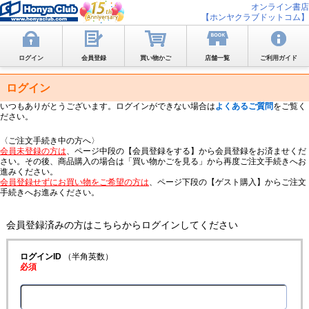
オンライン書店
【ホンヤクラブドットコム】
ログイン
会員登録
買い物かご
店舗一覧
ご利用ガイド
ログイン
いつもありがとうございます。ログインができない場合は
よくあるご質問
をご覧く
ださい。
〈ご注文手続き中の方へ〉
会員未登録の方は
、ページ中段の【会員登録をする】から会員登録をお済ませくだ
さい。その後、商品購入の場合は「買い物かごを見る」から再度ご注文手続きへお
進みください。
会員登録せずにお買い物をご希望の方は
、ページ下段の【ゲスト購入】からご注文
手続きへお進みください。
会員登録済みの方はこちらからログインしてください
ログインID
（半角英数）
必須