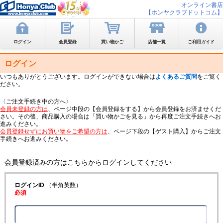
オンライン書店
【ホンヤクラブドットコム】
ログイン
会員登録
買い物かご
店舗一覧
ご利用ガイド
ログイン
いつもありがとうございます。ログインができない場合は
よくあるご質問
をご覧く
ださい。
〈ご注文手続き中の方へ〉
会員未登録の方は
、ページ中段の【会員登録をする】から会員登録をお済ませくだ
さい。その後、商品購入の場合は「買い物かごを見る」から再度ご注文手続きへお
進みください。
会員登録せずにお買い物をご希望の方は
、ページ下段の【ゲスト購入】からご注文
手続きへお進みください。
会員登録済みの方はこちらからログインしてください
ログインID
（半角英数）
必須