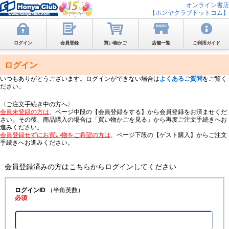
オンライン書店
【ホンヤクラブドットコム】
ログイン
会員登録
買い物かご
店舗一覧
ご利用ガイド
ログイン
いつもありがとうございます。ログインができない場合は
よくあるご質問
をご覧く
ださい。
〈ご注文手続き中の方へ〉
会員未登録の方は
、ページ中段の【会員登録をする】から会員登録をお済ませくだ
さい。その後、商品購入の場合は「買い物かごを見る」から再度ご注文手続きへお
進みください。
会員登録せずにお買い物をご希望の方は
、ページ下段の【ゲスト購入】からご注文
手続きへお進みください。
会員登録済みの方はこちらからログインしてください
ログインID
（半角英数）
必須