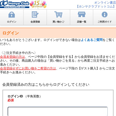
オンライン書店
【ホンヤクラブドットコム】
ログイン
会員登録
買い物かご
店舗一覧
ご利用ガイド
ログイン
いつもありがとうございます。ログインができない場合は
よくあるご質問
をご覧く
ださい。
〈ご注文手続き中の方へ〉
会員未登録の方は
、ページ中段の【会員登録をする】から会員登録をお済ませくだ
さい。その後、商品購入の場合は「買い物かごを見る」から再度ご注文手続きへお
進みください。
会員登録せずにお買い物をご希望の方は
、ページ下段の【ゲスト購入】からご注文
手続きへお進みください。
会員登録済みの方はこちらからログインしてください
ログインID
（半角英数）
必須